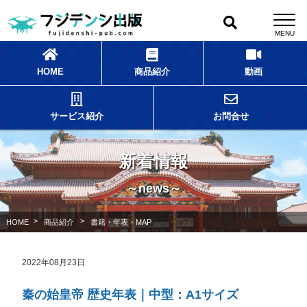
HOME
商品紹介
動画
サービス紹介
お問合せ
新着情報
～news～
>
>
HOME
商品紹介
書籍・年表・MAP
2022年08月23日
秦の始皇帝 歴史年表｜中型：A1サイズ